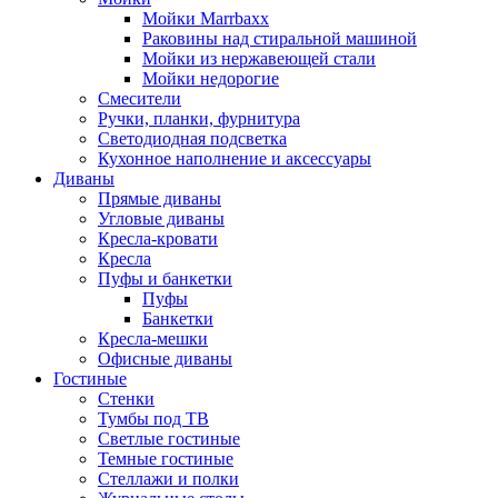
Мойки Marrbaxx
Раковины над стиральной машиной
Мойки из нержавеющей стали
Мойки недорогие
Смесители
Ручки, планки, фурнитура
Светодиодная подсветка
Кухонное наполнение и аксессуары
Диваны
Прямые диваны
Угловые диваны
Кресла-кровати
Кресла
Пуфы и банкетки
Пуфы
Банкетки
Кресла-мешки
Офисные диваны
Гостиные
Стенки
Тумбы под ТВ
Светлые гостиные
Темные гостиные
Стеллажи и полки