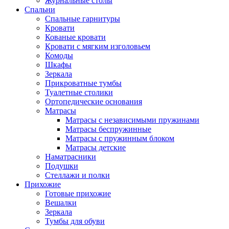
Журнальные столы
Спальни
Спальные гарнитуры
Кровати
Кованые кровати
Кровати с мягким изголовьем
Комоды
Шкафы
Зеркала
Прикроватные тумбы
Туалетные столики
Ортопедические основания
Матрасы
Матрасы с независимыми пружинами
Матрасы беспружинные
Матрасы с пружинным блоком
Матрасы детские
Наматрасники
Подушки
Стеллажи и полки
Прихожие
Готовые прихожие
Вешалки
Зеркала
Тумбы для обуви