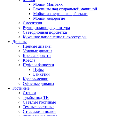
Мойки Marrbaxx
Раковины над стиральной машиной
Мойки из нержавеющей стали
Мойки недорогие
Смесители
Ручки, планки, фурнитура
Светодиодная подсветка
Кухонное наполнение и аксессуары
Диваны
Прямые диваны
Угловые диваны
Кресла-кровати
Кресла
Пуфы и банкетки
Пуфы
Банкетки
Кресла-мешки
Офисные диваны
Гостиные
Стенки
Тумбы под ТВ
Светлые гостиные
Темные гостиные
Стеллажи и полки