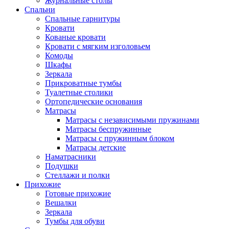
Журнальные столы
Спальни
Спальные гарнитуры
Кровати
Кованые кровати
Кровати с мягким изголовьем
Комоды
Шкафы
Зеркала
Прикроватные тумбы
Туалетные столики
Ортопедические основания
Матрасы
Матрасы с независимыми пружинами
Матрасы беспружинные
Матрасы с пружинным блоком
Матрасы детские
Наматрасники
Подушки
Стеллажи и полки
Прихожие
Готовые прихожие
Вешалки
Зеркала
Тумбы для обуви