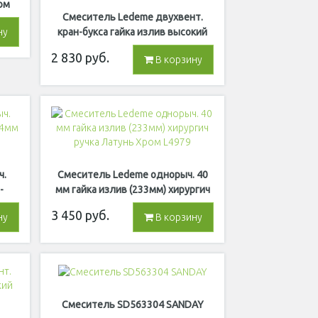
ом
Смеситель Ledeme двухвент.
кран-букса гайка излив высокий
ну
Хром L4319
2 830
руб.
В корзину
ч.
Смеситель Ledeme однорыч. 40
-
мм гайка излив (233мм) хирургич
2
ручка Латунь Хром L4979
3 450
руб.
ну
В корзину
Смеситель SD563304 SANDAY