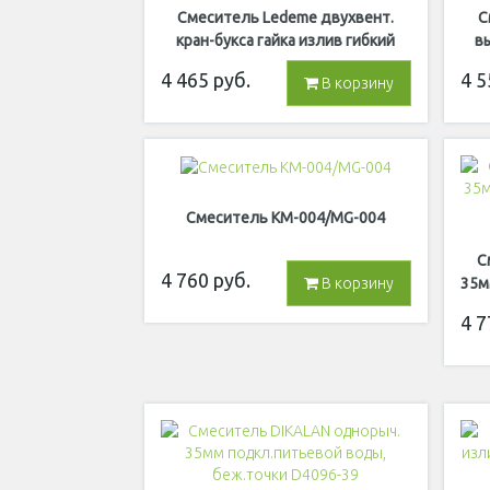
Смеситель Ledeme двухвент.
С
кран-букса гайка излив гибкий
в
черный Хром L4022-2
4 465
руб.
4 5
В корзину
Смеситель КМ-004/MG-004
С
4 760
руб.
35м
В корзину
4 7