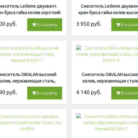
меситель Ledeme двухвент.
Смеситель Ledeme двухвен
н-букса гайка излив короткий
кран-букса гайка излив высо
Хром L4819
Латунь Хром L4822
00
руб.
3 950
руб.
В корзину
В корзи
меситель DIKALAN высокий
Смеситель DIKALAN высок
излив, нержавеющая сталь,
излив, нержавеющая сталь
Черный B5267-7
Серый B5267-4
90
руб.
4 140
руб.
В корзину
В корзи