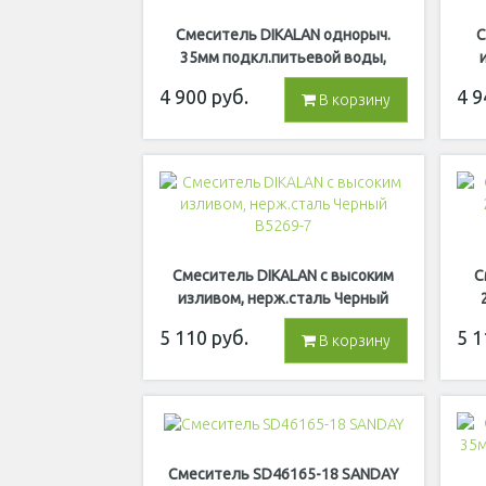
Смеситель DIKALAN однорыч.
С
35мм подкл.питьевой воды,
беж.точки D4096-39
4 900
руб.
4 9
В корзину
Смеситель DIKALAN с высоким
С
изливом, нерж.сталь Черный
B5269-7
5 110
руб.
5 1
В корзину
Смеситель SD46165-18 SANDAY