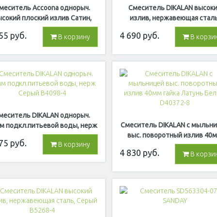
меситель Accoona однорыч.
Смеситель DIKALAN высок
ысокий плоский излив Сатин,
излив, нержавеющая сталь
Лат A4488A
Черный B5268-7
55
руб.
4 690
руб.
В корзину
В корзи
меситель DIKALAN однорыч.
Смеситель DIKALAN с мыльн
м подкл.питьевой воды, нерж
выс. поворотный излив 40
Серый B4098-4
75
руб.
В корзину
гайка Латунь Белый D40372
4 830
руб.
В корзи