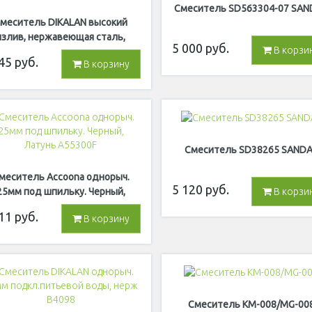
Смеситель SD563304-07 SAN
меситель DIKALAN высокий
излив, нержавеющая сталь,
5 000
руб.
В корзи
Серый B5268-4
45
руб.
В корзину
Смеситель SD38265 SAND
меситель Accoona однорыч.
5 120
руб.
25мм под шпильку. Черный,
В корзи
Латунь A55300F
11
руб.
В корзину
Смеситель КМ-008/MG-00