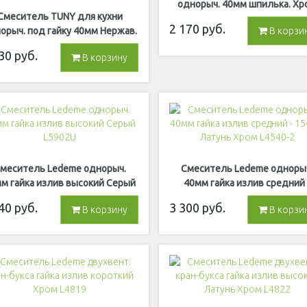
однорыч. 40мм шпилька. Хр
Смеситель TUNY для кухни
Без подводки D4159
2 170
руб.
орыч. под гайку 40мм Нержав.
В корзи
EB4068-2
30
руб.
В корзину
меситель Ledeme однорыч.
Смеситель Ledeme одноры
м гайка излив высокий Серый
40мм гайка излив средний 
L5902U
154мм Латунь Хром L4540-
40
руб.
3 300
руб.
В корзину
В корзи