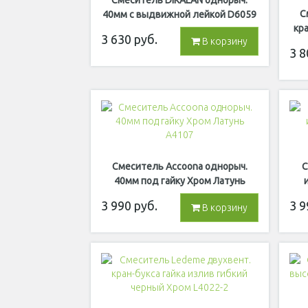
Смеситель DIKALAN однорыч.
С
40мм c выдвижной лейкой D6059
кра
3 630
руб.
В корзину
3 8
Смеситель Accoona однорыч.
С
40мм под гайку Хром Латунь
A4107
3 990
руб.
3 9
В корзину