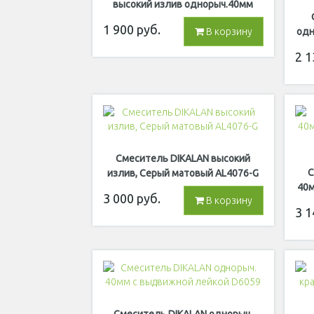
высокий излив однорыч.40мм
гайка Хром D5413
1 900
руб.
одн
В корзину
2 1
Смеситель DIKALAN высокий
С
излив, Серый матовый AL4076-G
40м
3 000
руб.
В корзину
3 1