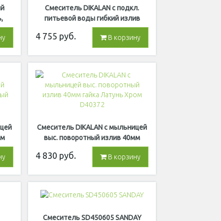
ий
Смеситель DIKALAN c подкл.
,
питьевой воды гибкий излив
Серый нерж.сталь Сатин B400919
4 755
руб.
ну
В корзину
ицей
Смеситель DIKALAN с мыльницей
мм
выс. поворотный излив 40мм
-8
гайка Латунь Хром D40372
4 830
руб.
ну
В корзину
Смеситель SD450605 SANDAY