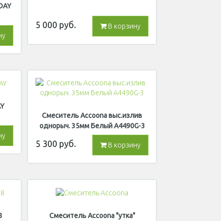
DAY
5 000
руб.
В корзину
ну
AY
Смеситель Accoona выс.излив
однорыч. 35мм Белый A4490G-3
ну
5 300
руб.
В корзину
8
Смеситель Accoona "утка"