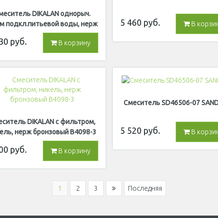
меситель DIKALAN однорыч.
5 460
руб.
м подкл.питьевой воды, нерж
В корзи
B4098
30
руб.
В корзину
Смеситель SD46506-07 SAN
еситель DIKALAN с фильтром,
5 520
руб.
ель, нерж бронзовый B4098-3
В корзи
00
руб.
В корзину
1
2
3
Последняя