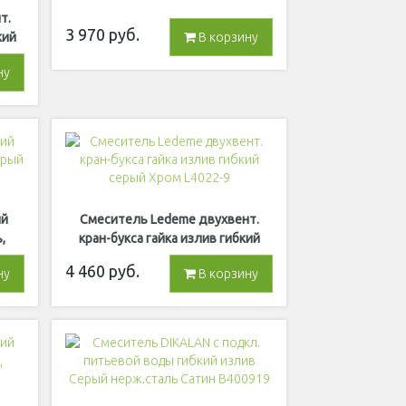
т.
3 970
руб.
кий
В корзину
ну
ий
Смеситель Ledeme двухвент.
,
кран-букса гайка излив гибкий
серый Хром L4022-9
4 460
руб.
ну
В корзину