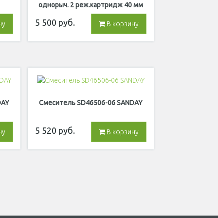
однорыч. 2 реж.картридж 40 мм
латунь A4010
5 500
руб.
ну
В корзину
DAY
Смеситель SD46506-06 SANDAY
5 520
руб.
ну
В корзину