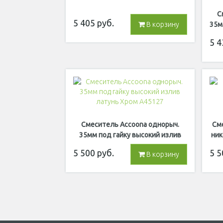
С
5 405
руб.
35м
В корзину
5 4
Смеситель Accoona однорыч.
См
35мм под гайку высокий излив
ник
латунь Хром A45127
5 500
руб.
5 5
В корзину