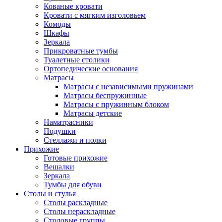
Кованые кровати
Кровати с мягким изголовьем
Комоды
Шкафы
Зеркала
Прикроватные тумбы
Туалетные столики
Ортопедические основания
Матрасы
Матрасы с независимыми пружинами
Матрасы беспружинные
Матрасы с пружинным блоком
Матрасы детские
Наматрасники
Подушки
Стеллажи и полки
Прихожие
Готовые прихожие
Вешалки
Зеркала
Тумбы для обуви
Столы и стулья
Столы раскладные
Столы нераскладные
Столовые группы