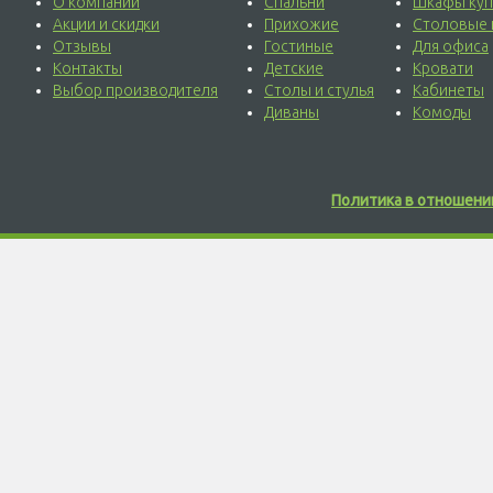
О компании
Спальни
Шкафы куп
Акции и скидки
Прихожие
Столовые 
Отзывы
Гостиные
Для офиса
Контакты
Детские
Кровати
Выбор производителя
Столы и стулья
Кабинеты
Диваны
Комоды
Политика в отношени