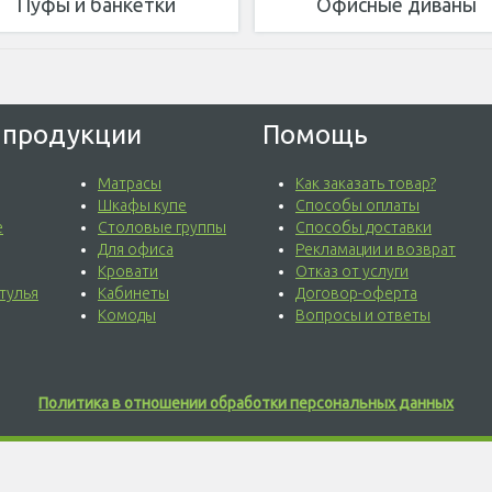
Пуфы и банкетки
Офисные диваны
 продукции
Помощь
Матрасы
Как заказать товар?
Шкафы купе
Способы оплаты
е
Столовые группы
Способы доставки
Для офиса
Рекламации и возврат
Кровати
Отказ от услуги
тулья
Кабинеты
Договор-оферта
Комоды
Вопросы и ответы
Политика в отношении обработки персональных данных