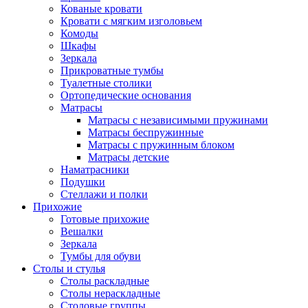
Кованые кровати
Кровати с мягким изголовьем
Комоды
Шкафы
Зеркала
Прикроватные тумбы
Туалетные столики
Ортопедические основания
Матрасы
Матрасы с независимыми пружинами
Матрасы беспружинные
Матрасы с пружинным блоком
Матрасы детские
Наматрасники
Подушки
Стеллажи и полки
Прихожие
Готовые прихожие
Вешалки
Зеркала
Тумбы для обуви
Столы и стулья
Столы раскладные
Столы нераскладные
Столовые группы