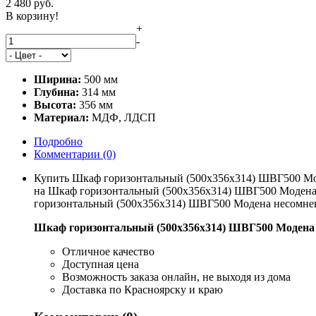
2 480
руб.
В корзину!
+
-
Ширина:
500 мм
Глубина:
314 мм
Высота:
356 мм
Материал:
МДФ, ЛДСП
Подробно
Комментарии
(0)
Купить Шкаф горизонтальный (500х356х314) ШВГ500 Моде
на Шкаф горизонтальный (500х356х314) ШВГ500 Модена мо
горизонтальный (500х356х314) ШВГ500 Модена несомнен
Шкаф горизонтальный (500х356х314) ШВГ500 Модена
Отличное качество
Доступная цена
Возможность заказа онлайн, не выходя из дома
Доставка по Красноярску и краю