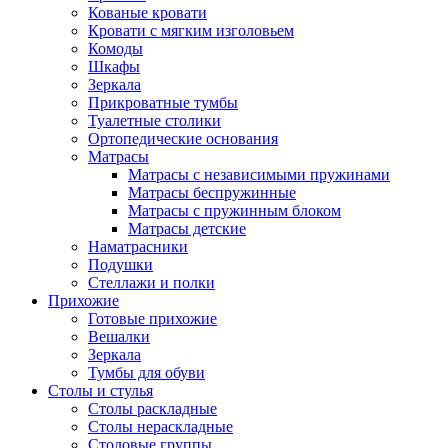
Кованые кровати
Кровати с мягким изголовьем
Комоды
Шкафы
Зеркала
Прикроватные тумбы
Туалетные столики
Ортопедические основания
Матрасы
Матрасы с независимыми пружинами
Матрасы беспружинные
Матрасы с пружинным блоком
Матрасы детские
Наматрасники
Подушки
Стеллажи и полки
Прихожие
Готовые прихожие
Вешалки
Зеркала
Тумбы для обуви
Столы и стулья
Столы раскладные
Столы нераскладные
Столовые группы