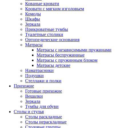
Кованые кровати
Кровати с мягким изголовьем
Комоды
Шкафы
Зеркала
Прикроватные тумбы
Туалетные столики
Ортопедические основания
Матрасы
Матрасы с независимыми пружинами
Матрасы беспружинные
Матрасы с пружинным блоком
Матрасы детские
Наматрасники
Подушки
Стеллажи и полки
Прихожие
Готовые прихожие
Вешалки
Зеркала
Тумбы для обуви
Столы и стулья
Столы раскладные
Столы нераскладные
Столовые группы