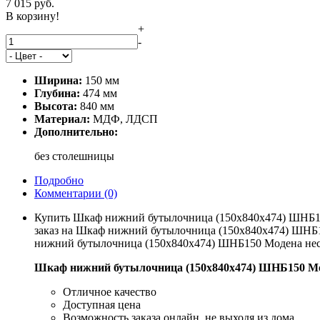
7 015
руб.
В корзину!
+
-
Ширина:
150 мм
Глубина:
474 мм
Высота:
840 мм
Материал:
МДФ, ЛДСП
Дополнительно:
без столешницы
Подробно
Комментарии
(0)
Купить Шкаф нижний бутылочница (150х840х474) ШНБ150
заказ на Шкаф нижний бутылочница (150х840х474) ШНБ150
нижний бутылочница (150х840х474) ШНБ150 Модена нес
Шкаф нижний бутылочница (150х840х474) ШНБ150 Мо
Отличное качество
Доступная цена
Возможность заказа онлайн, не выходя из дома