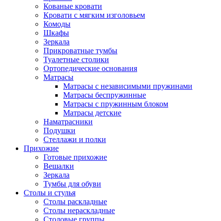
Кованые кровати
Кровати с мягким изголовьем
Комоды
Шкафы
Зеркала
Прикроватные тумбы
Туалетные столики
Ортопедические основания
Матрасы
Матрасы с независимыми пружинами
Матрасы беспружинные
Матрасы с пружинным блоком
Матрасы детские
Наматрасники
Подушки
Стеллажи и полки
Прихожие
Готовые прихожие
Вешалки
Зеркала
Тумбы для обуви
Столы и стулья
Столы раскладные
Столы нераскладные
Столовые группы