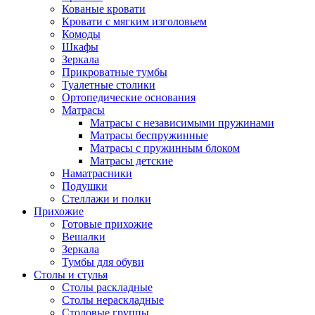
Кованые кровати
Кровати с мягким изголовьем
Комоды
Шкафы
Зеркала
Прикроватные тумбы
Туалетные столики
Ортопедические основания
Матрасы
Матрасы с независимыми пружинами
Матрасы беспружинные
Матрасы с пружинным блоком
Матрасы детские
Наматрасники
Подушки
Стеллажи и полки
Прихожие
Готовые прихожие
Вешалки
Зеркала
Тумбы для обуви
Столы и стулья
Столы раскладные
Столы нераскладные
Столовые группы