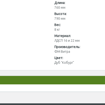
Длина:
760 мм
Высота:
790 мм
Вес:
8 кг
Материал:
ЛДСП 16 и 22 мм
Производитель:
ФМ Витра
Цвет:
Дуб "Кобург"