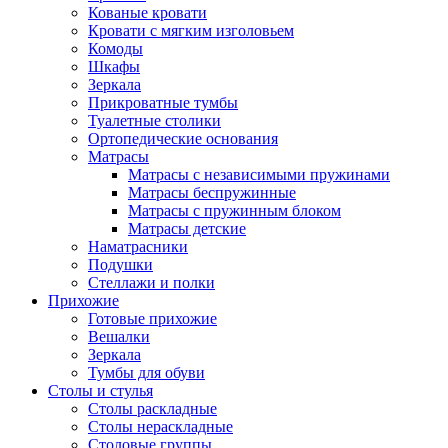
Кованые кровати
Кровати с мягким изголовьем
Комоды
Шкафы
Зеркала
Прикроватные тумбы
Туалетные столики
Ортопедические основания
Матрасы
Матрасы с независимыми пружинами
Матрасы беспружинные
Матрасы с пружинным блоком
Матрасы детские
Наматрасники
Подушки
Стеллажи и полки
Прихожие
Готовые прихожие
Вешалки
Зеркала
Тумбы для обуви
Столы и стулья
Столы раскладные
Столы нераскладные
Столовые группы