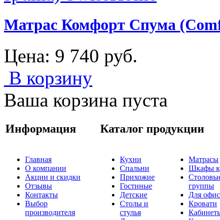
Матрас Комфорт Спума (Comf
Цена:
9 740
руб.
В корзину
Ваша корзина пуста
Информация
Каталог продукции
Главная
Кухни
Матрасы
О компании
Спальни
Шкафы к
Акции и скидки
Прихожие
Столовы
Отзывы
Гостиные
группы
Контакты
Детские
Для офис
Выбор
Столы и
Кровати
производителя
стулья
Кабинет