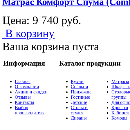
Матрас Комфорт Спума (Comf
Цена:
9 740
руб.
В корзину
Ваша корзина пуста
Информация
Каталог продукции
Главная
Кухни
Матрасы
О компании
Спальни
Шкафы к
Акции и скидки
Прихожие
Столовы
Отзывы
Гостиные
группы
Контакты
Детские
Для офис
Выбор
Столы и
Кровати
производителя
стулья
Кабинет
Диваны
Комоды