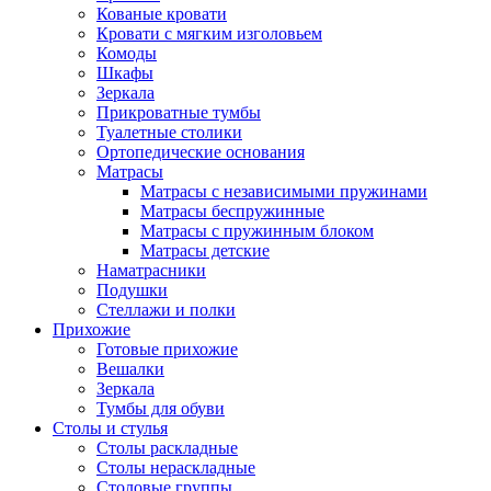
Кованые кровати
Кровати с мягким изголовьем
Комоды
Шкафы
Зеркала
Прикроватные тумбы
Туалетные столики
Ортопедические основания
Матрасы
Матрасы с независимыми пружинами
Матрасы беспружинные
Матрасы с пружинным блоком
Матрасы детские
Наматрасники
Подушки
Стеллажи и полки
Прихожие
Готовые прихожие
Вешалки
Зеркала
Тумбы для обуви
Столы и стулья
Столы раскладные
Столы нераскладные
Столовые группы