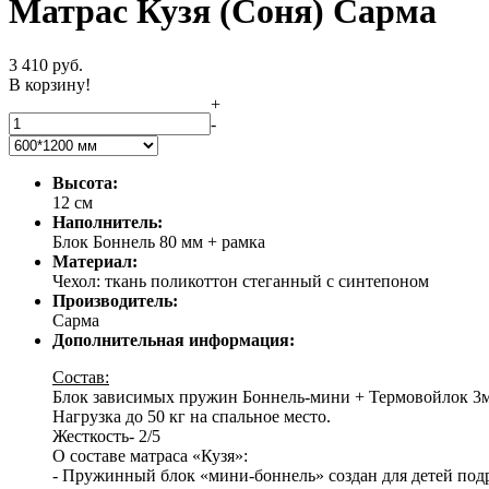
Матрас Кузя (Соня) Сарма
3 410
руб.
В корзину!
+
-
Высота:
12 см
Наполнитель:
Блок Боннель 80 мм + рамка
Материал:
Чехол: ткань поликоттон стеганный с синтепоном
Производитель:
Сарма
Дополнительная информация:
Состав:
Блок зависимых пружин Боннель-мини + Термовойлок 3мм
Нагрузка до 50 кг на спальное место.
Жесткость- 2/5
О составе матраса «Кузя»:
- Пружинный блок «мини-боннель» создан для детей подр