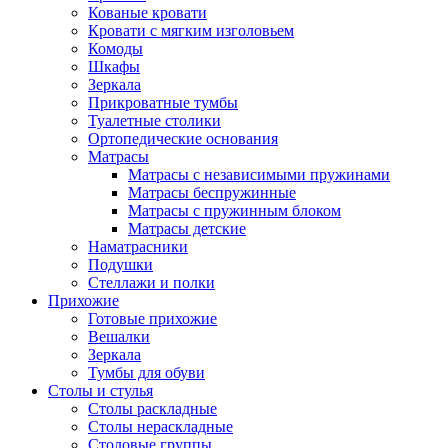
Кованые кровати
Кровати с мягким изголовьем
Комоды
Шкафы
Зеркала
Прикроватные тумбы
Туалетные столики
Ортопедические основания
Матрасы
Матрасы с независимыми пружинами
Матрасы беспружинные
Матрасы с пружинным блоком
Матрасы детские
Наматрасники
Подушки
Стеллажи и полки
Прихожие
Готовые прихожие
Вешалки
Зеркала
Тумбы для обуви
Столы и стулья
Столы раскладные
Столы нераскладные
Столовые группы