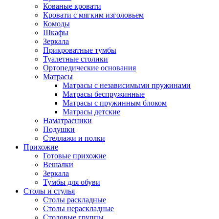
Кованые кровати
Кровати с мягким изголовьем
Комоды
Шкафы
Зеркала
Прикроватные тумбы
Туалетные столики
Ортопедические основания
Матрасы
Матрасы с независимыми пружинами
Матрасы беспружинные
Матрасы с пружинным блоком
Матрасы детские
Наматрасники
Подушки
Стеллажи и полки
Прихожие
Готовые прихожие
Вешалки
Зеркала
Тумбы для обуви
Столы и стулья
Столы раскладные
Столы нераскладные
Столовые группы