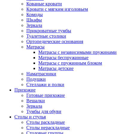
Кованые кровати
Кровати с мягким изголовьем
Комоды
Шкафы
Зеркала
Прикроватные тумбы
Туалетные столики
Ортопедические основания
Матрасы
Матрасы с независимыми пружинами
Матрасы беспружинные
Матрасы с пружинным блоком
Матрасы детские
Наматрасники
Подушки
Стеллажи и полки
Прихожие
Готовые прихожие
Вешалки
Зеркала
Тумбы для обуви
Столы и стулья
Столы раскладные
Столы нераскладные
Столовые группы