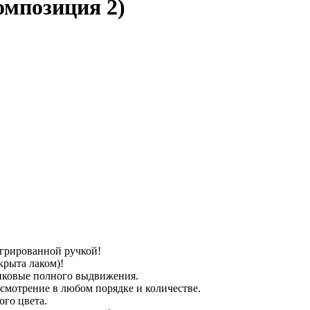
омпозиция 2)
грированной ручкой!
крыта лаком)!
иковые полного выдвижения.
усмотрение в любом порядке и количестве.
го цвета.