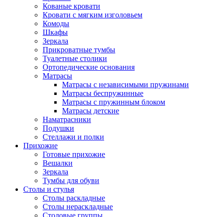
Кованые кровати
Кровати с мягким изголовьем
Комоды
Шкафы
Зеркала
Прикроватные тумбы
Туалетные столики
Ортопедические основания
Матрасы
Матрасы с независимыми пружинами
Матрасы беспружинные
Матрасы с пружинным блоком
Матрасы детские
Наматрасники
Подушки
Стеллажи и полки
Прихожие
Готовые прихожие
Вешалки
Зеркала
Тумбы для обуви
Столы и стулья
Столы раскладные
Столы нераскладные
Столовые группы