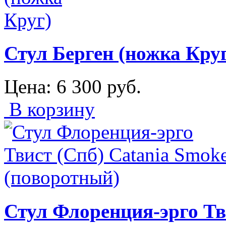
Стул Берген (ножка Кру
Цена:
6 300
руб.
В корзину
Стул Флоренция-эрго Тв