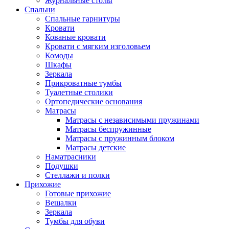
Журнальные столы
Спальни
Спальные гарнитуры
Кровати
Кованые кровати
Кровати с мягким изголовьем
Комоды
Шкафы
Зеркала
Прикроватные тумбы
Туалетные столики
Ортопедические основания
Матрасы
Матрасы с независимыми пружинами
Матрасы беспружинные
Матрасы с пружинным блоком
Матрасы детские
Наматрасники
Подушки
Стеллажи и полки
Прихожие
Готовые прихожие
Вешалки
Зеркала
Тумбы для обуви