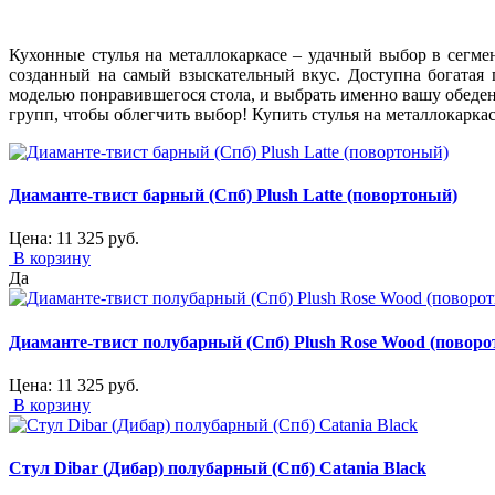
Кухонные стулья на металлокаркасе – удачный выбор в сегмен
созданный на самый взыскательный вкус. Доступна богатая 
моделью понравившегося стола, и выбрать именно вашу обеден
групп, чтобы облегчить выбор! Купить стулья на металлокарка
Диаманте-твист барный (Спб) Plush Latte (повортоный)
Цена:
11 325
руб.
В корзину
Да
Диаманте-твист полубарный (Спб) Plush Rose Wood (повор
Цена:
11 325
руб.
В корзину
Стул Dibar (Дибар) полубарный (Спб) Catania Black