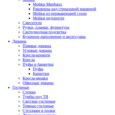
Мойки Marrbaxx
Раковины над стиральной машиной
Мойки из нержавеющей стали
Мойки недорогие
Смесители
Ручки, планки, фурнитура
Светодиодная подсветка
Кухонное наполнение и аксессуары
Диваны
Прямые диваны
Угловые диваны
Кресла-кровати
Кресла
Пуфы и банкетки
Пуфы
Банкетки
Кресла-мешки
Офисные диваны
Гостиные
Стенки
Тумбы под ТВ
Светлые гостиные
Темные гостиные
Стеллажи и полки